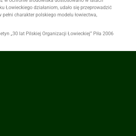
ż w ochronie środowiska dostosowano w latach
ku Łowieckiego działaniom, udało się przeprowadzić
w pełni charakter polskiego modelu łowiectwa,
letyn „30 lat Pilskiej Organizacji Łowieckiej” Piła 2006