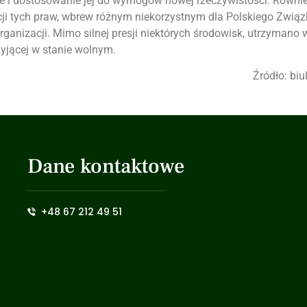
i dostosowanie jej do wymogów nowej rzeczywistości. Równie
ji tych praw, wbrew różnym niekorzystnym dla Polskiego Związ
ganizacji. Mimo silnej presji niektórych środowisk, utrzymano 
yjącej w stanie wolnym.
Źródło: biu
Dane kontaktowe
+48 67 212 49 51