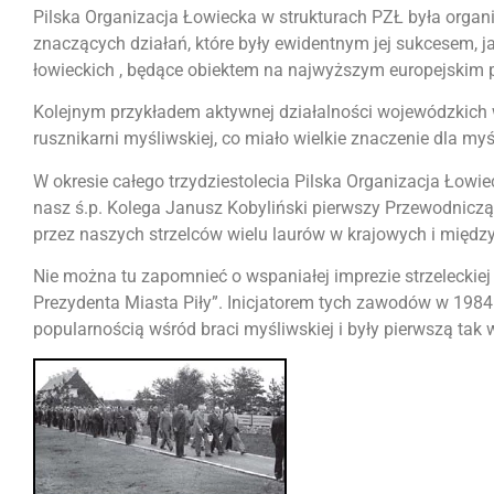
Pilska Organizacja Łowiecka w strukturach PZŁ była organi
znaczących działań, które były ewidentnym jej sukcesem, 
łowieckich , będące obiektem na najwyższym europejskim 
Kolejnym przykładem aktywnej działalności wojewódzkich w
rusznikarni myśliwskiej, co miało wielkie znaczenie dla my
W okresie całego trzydziestolecia Pilska Organizacja Łowie
nasz ś.p. Kolega Janusz Kobyliński pierwszy Przewodnicząc
przez naszych strzelców wielu laurów w krajowych i mię
Nie można tu zapomnieć o wspaniałej imprezie strzeleckie
Prezydenta Miasta Piły”. Inicjatorem tych zawodów w 1984 
popularnością wśród braci myśliwskiej i były pierwszą tak 