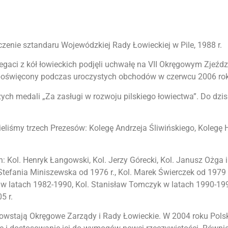
zenie sztandaru Wojewódzkiej Rady Łowieckiej w Pile, 1988 r.
 Delegaci z kół łowieckich podjęli uchwałę na VII Okręgowym Zj
 i poświęcony podczas uroczystych obchodów w czerwcu 2006 ro
zych medali „Za zasługi w rozwoju pilskiego łowiectwa”. Do dz
 mieliśmy trzech Prezesów: Kolegę Andrzeja Śliwińskiego, Koleg
Kol. Henryk Łangowski, Kol. Jerzy Górecki, Kol. Janusz Ożga 
Stefania Miniszewska od 1976 r., Kol. Marek Świerczek od 1979 
w latach 1982-1990, Kol. Stanisław Tomczyk w latach 1990-1995
5 r.
owstają Okręgowe Zarządy i Rady Łowieckie. W 2004 roku Polska