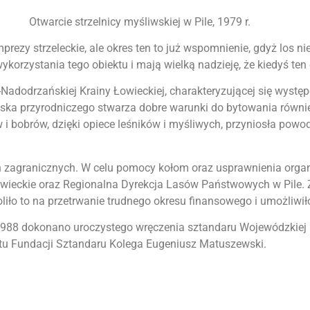
Otwarcie strzelnicy myśliwskiej w Pile, 1979 r.
prezy strzeleckie, ale okres ten to już wspomnienie, gdyż los ni
korzystania tego obiektu i mają wielką nadzieję, że kiedyś ten 
adodrzańskiej Krainy Łowieckiej, charakteryzującej się występ
iska przyrodniczego stwarza dobre warunki do bytowania równ
 i bobrów, dzięki opiece leśników i myśliwych, przyniosła pow
h zagranicznych. W celu pomocy kołom oraz usprawnienia orga
a łowieckie oraz Regionalna Dyrekcja Lasów Państwowych w Pi
oliło to na przetrwanie trudnego okresu finansowego i umożliwił
1988 dokonano uroczystego wręczenia sztandaru Wojewódzkiej R
u Fundacji Sztandaru Kolega Eugeniusz Matuszewski.