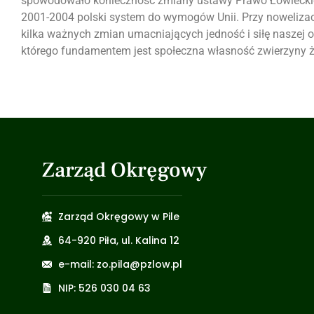
spowodowało konieczność zmiany ustawy Prawo Łowieckie 
2001-2004 polski system do wymogów Unii. Przy nowelizac
kilka ważnych zmian umacniających jedność i siłę naszej or
którego fundamentem jest społeczna własność zwierzyny ż
Zarząd Okręgowy
Zarząd Okręgowy w Pile
64-920 Piła, ul. Kalina 12
e-mail: zo.pila@pzlow.pl
NIP: 526 030 04 63