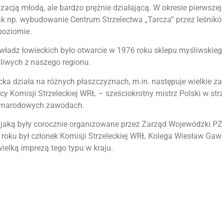
zacją młodą, ale bardzo prężnie działającą. W okresie pierwsz
jak np. wybudowanie Centrum Strzelectwa „Tarcza” przez leśni
poziomie.
ładz łowieckich było otwarcie w 1976 roku sklepu myśliwskieg
śliwych z naszego regionu.
cka działa na różnych płaszczyznach, m.in. następuje wielkie z
y Komisji Strzeleckiej WRŁ – sześciokrotny mistrz Polski w strz
dzynarodowych zawodach.
j jaką były corocznie organizowane przez Zarząd Wojewódzki P
roku był członek Komisji Strzeleckiej WRŁ Kolega Wiesław Gawl
wielką imprezą tego typu w kraju.