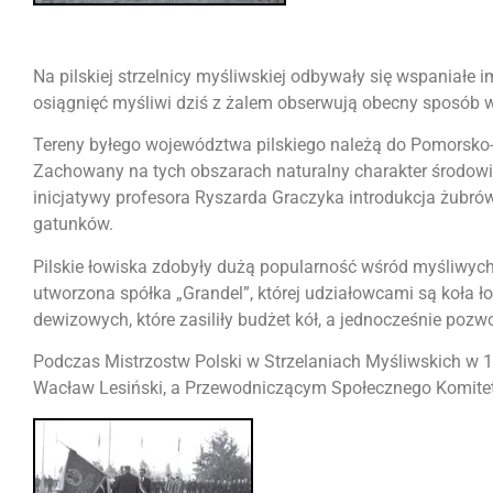
Na pilskiej strzelnicy myśliwskiej odbywały się wspaniałe im
osiągnięć myśliwi dziś z żalem obserwują obecny sposób wy
Tereny byłego województwa pilskiego należą do Pomorsko-N
Zachowany na tych obszarach naturalny charakter środow
inicjatywy profesora Ryszarda Graczyka introdukcja żubrów
gatunków.
Pilskie łowiska zdobyły dużą popularność wśród myśliwyc
utworzona spółka „Grandel”, której udziałowcami są koł
dewizowych, które zasiliły budżet kół, a jednocześnie pozw
Podczas Mistrzostw Polski w Strzelaniach Myśliwskich w 
Wacław Lesiński, a Przewodniczącym Społecznego Komitet