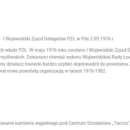
I Wojewódzki Zjazd Delegatów PZŁ w Pile 2.05.1976 r.
h władz PZŁ. W maju 1976 roku zwołano I Wojewódzki Zjazd 
sk myśliwskich. Dokonano również wyboru Wojewódzkiej Rady Łow
czony działacz łowiecki bardzo szybko doprowadził do powsta
wał nowo powstałą organizacją w latach 1976-1982.
wanie kamienia węgielnego pod Centrum Strzelectwa „Tarcza”