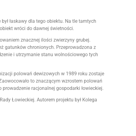
e był łaskawy dla tego obiektu. Na tle tamtych
obiekt wróci do dawnej świetności.
owaniem znacznej ilości zwierzyny grubej.
ież gatunków chronionych. Przeprowadzona z
odzenie i utrzymanie stanu wolnościowego tych
nizacji polowań dewizowych w 1989 roku zostaje
le. Zaowocowało to znaczącym wzrostem polowań
o prowadzenie racjonalnej gospodarki łowieckiej.
ady Łowieckiej. Autorem projektu był Kolega