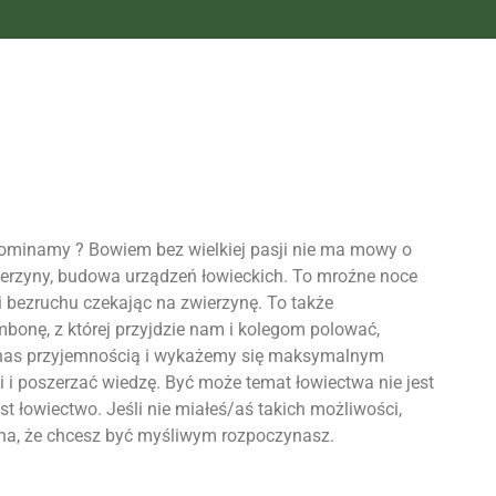
pominamy ? Bowiem bez wielkiej pasji nie ma mowy o
zwierzyny, budowa urządzeń łowieckich. To mroźne noce
i bezruchu czekając na zwierzynę. To także
bonę, z której przyjdzie nam i kolegom polować,
dla nas przyjemnością i wykażemy się maksymalnym
i i poszerzać wiedzę. Być może temat łowiectwa nie jest
t łowiectwo. Jeśli nie miałeś/aś takich możliwości,
na, że chcesz być
myśliwym
rozpoczynasz.