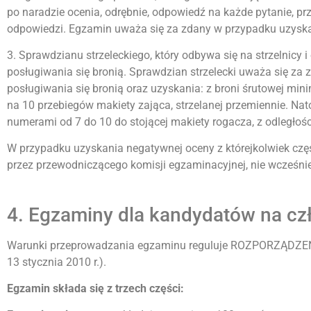
po naradzie ocenia, odrębnie, odpowiedź na każde pytanie, p
odpowiedzi. Egzamin uważa się za zdany w przypadku uzyskan
3. Sprawdzianu strzeleckiego, który odbywa się na strzelnicy
posługiwania się bronią. Sprawdzian strzelecki uważa się z
posługiwania się bronią oraz uzyskania: z broni śrutowej mi
na 10 przebiegów makiety zająca, strzelanej przemiennie. Na
numerami od 7 do 10 do stojącej makiety rogacza, z odległości
W przypadku uzyskania negatywnej oceny z którejkolwiek cz
przez przewodniczącego komisji egzaminacyjnej, nie wcześniej
4. Egzaminy dla kandydatów na c
Warunki przeprowadzania egzaminu reguluje ROZPORZĄDZENI
13 stycznia 2010 r.).
Egzamin składa się z trzech części: