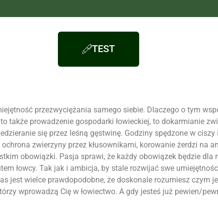
TEST
umiejętność przezwyciężania samego siebie. Dlaczego o tym ws
e, to także prowadzenie gospodarki łowieckiej, to dokarmianie 
dzieranie się przez leśną gęstwinę. Godziny spędzone w ciszy 
 ochrona zwierzyny przez kłusownikami, korowanie żerdzi na am
wszystkim obowiązki. Pasja sprawi, że każdy obowiązek będzie 
utem łowcy. Tak
jak
i ambicja, by stale rozwijać swe umiejętnośc
czas jest wielce prawdopodobne, że doskonale rozumiesz czym jes
 którzy wprowadzą Cię w łowiectwo. A gdy jesteś już pewien/pew