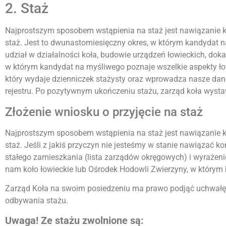
2. Staż
Najprostszym sposobem wstąpienia na staż jest nawiązanie kon
staż. Jest to dwunastomiesięczny okres, w którym kandydat n
udział w działalności koła, budowie urządzeń łowieckich, dok
w którym kandydat na myśliwego poznaje wszelkie aspekty łow
który wydaje dzienniczek stażysty oraz wprowadza nasze dan
rejestru. Po pozytywnym ukończeniu stażu, zarząd koła wyst
Złożenie wniosku o przyjęcie na staż
Najprostszym sposobem wstąpienia na staż jest nawiązanie kon
staż. Jeśli z jakiś przyczyn nie jesteśmy w stanie nawiązać
stałego zamieszkania (lista zarządów okręgowych) i wyrażen
nam koło łowieckie lub Ośrodek Hodowli Zwierzyny, w którym
Zarząd Koła na swoim posiedzeniu ma prawo podjąć uchwałę
odbywania stażu.
Uwaga! Ze stażu zwolnione są: