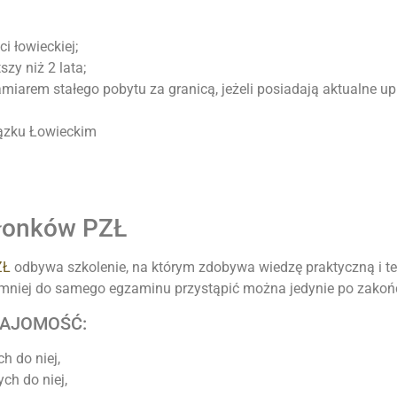
i łowieckiej;
szy niż 2 lata;
zamiarem stałego pobytu za granicą, jeżeli posiadają aktualne
iązku Łowieckim
złonków PZŁ
ZŁ
odbywa szkolenie, na którym zdobywa wiedzę praktyczną i teo
e mniej do samego egzaminu przystąpić można jedynie po zakoń
NAJOMOŚĆ:
h do niej,
ch do niej,