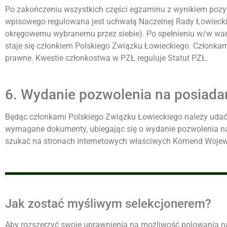
Po zakończeniu wszystkich części egzaminu z wynikiem pozyt
wpisowego regulowana jest uchwałą Naczelnej Rady Łowieck
okręgowemu wybranemu przez siebie). Po spełnieniu w/w waru
staje się członkiem Polskiego Związku Łowieckiego. Członkam
prawne. Kwestie członkostwa w PZŁ reguluje Statut PZŁ.
6. Wydanie pozwolenia na posiadan
Będąc członkami Polskiego Związku Łowieckiego należy udać
wymagane dokumenty, ubiegając się o wydanie pozwolenia n
szukać na stronach internetowych właściwych Komend Wojewó
Jak zostać myśliwym selekcjonerem?
Aby rozszerzyć swoje uprawnienia na możliwość polowania n