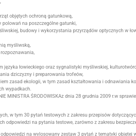
,
rząt objętych ochroną gatunkową,
sy polowań na poszczególne gatunki,
śliwskiej, budowy i wykorzystania przyrządów optycznych w 
nią myśliwską,
 rozpoznawania,
em języka łowieckiego oraz sygnalistyki myśliwskiej, kulturotwórcz
nia dziczyzny i preparowania trofeów,
iem zasad ekologii, w tym zasad kształtowania i odnawiania ko
ych wypadkach.
E MINISTRA ŚRODOWISKAz dnia 28 grudnia 2009 r.w sprawie 
ych, w tym 30 pytań testowych z zakresu przepisów dotyczący
odpowiedzi na pytania testowe, zarówno z zakresu bezpieczeń
a odpowiedzi na wylosowany zestaw 3 pytań z tematyki objęt