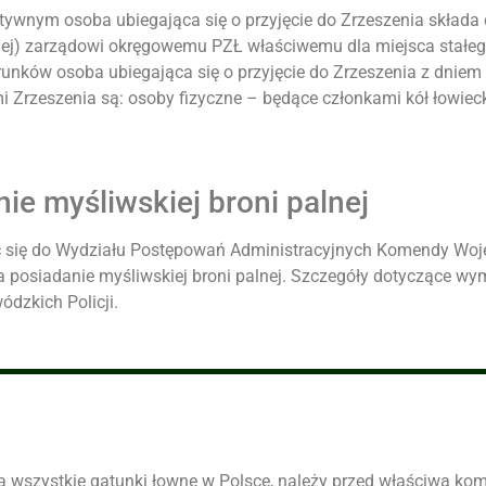
ywnym osoba ubiegająca się o przyjęcie do Zrzeszenia składa
iej) zarządowi okręgowemu PZŁ właściwemu dla miejsca stałe
nków osoba ubiegająca się o przyjęcie do Zrzeszenia z dniem
i Zrzeszenia są: osoby fizyczne – będące członkami kół łowiec
ie myśliwskiej broni palnej
 się do Wydziału Postępowań Administracyjnych Komendy Wojewó
a posiadanie myśliwskiej broni palnej. Szczegóły dotyczące
dzkich Policji.
a wszystkie gatunki łowne w Polsce, należy przed właściwą ko