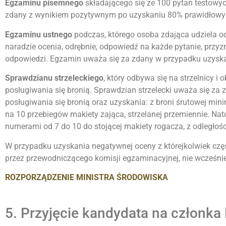
Egzaminu pisemnego
składającego się ze 100 pytań testowy
zdany z wynikiem pozytywnym po uzyskaniu 80% prawidłowych 
Egzaminu ustnego
podczas, którego osoba zdająca udziela 
naradzie ocenia, odrębnie, odpowiedź na każde pytanie, przy
odpowiedzi. Egzamin uważa się za zdany w przypadku uzyskan
Sprawdzianu strzeleckiego
, który odbywa się na strzelnicy 
posługiwania się bronią. Sprawdzian strzelecki uważa się z
posługiwania się bronią oraz uzyskania: z broni śrutowej mi
na 10 przebiegów makiety zająca, strzelanej przemiennie. Na
numerami od 7 do 10 do stojącej makiety rogacza, z odległości
W przypadku uzyskania negatywnej oceny z którejkolwiek cz
przez przewodniczącego komisji egzaminacyjnej, nie wcześniej
ROZPORZĄDZENIE MINISTRA ŚRODOWISKA
5. Przyjęcie kandydata na członka