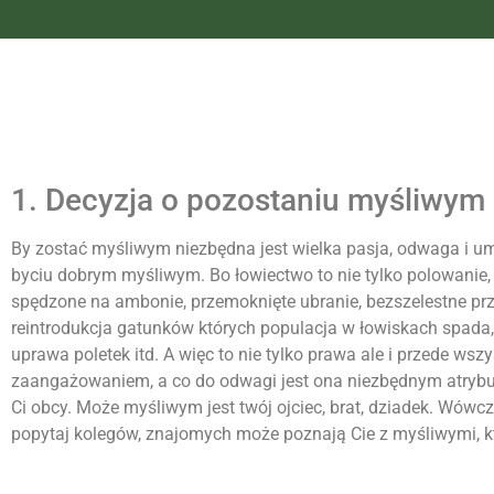
1. Decyzja o pozostaniu myśliwym
By
zostać
myśliwym
niezbędna jest wielka pasja, odwaga i 
byciu dobrym
myśliwym
. Bo łowiectwo to nie tylko polowani
spędzone na ambonie, przemoknięte ubranie, bezszelestne prze
reintrodukcja gatunków których populacja w łowiskach spada,
uprawa poletek itd. A więc to nie tylko prawa ale i przede 
zaangażowaniem, a co do odwagi jest ona niezbędnym atryb
Ci obcy. Może
myśliwym
jest twój ojciec, brat, dziadek. Wów
popytaj kolegów, znajomych może poznają Cie z
myśliwym
i,