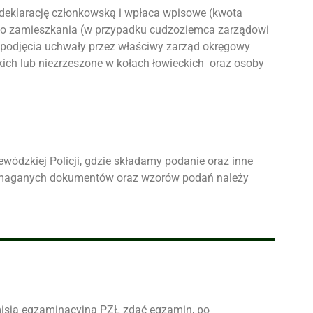
 deklarację członkowską i wpłaca wpisowe (kwota
go zamieszkania (w przypadku cudzoziemca zarządowi
 podjęcia uchwały przez właściwy zarząd okręgowy
kich lub niezrzeszone w kołach łowieckich oraz osoby
dzkiej Policji, gdzie składamy podanie oraz inne
 wymaganych dokumentów oraz wzorów podań należy
misją egzaminacyjną PZŁ zdać egzamin, po