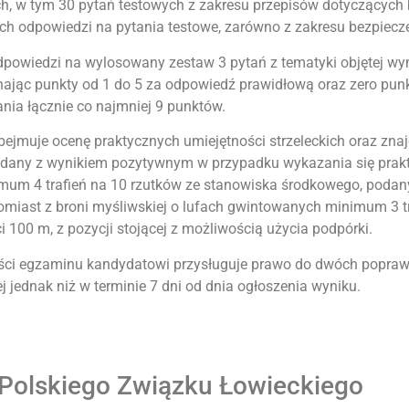
ch, w tym 30 pytań testowych z zakresu przepisów dotyczących
odpowiedzi na pytania testowe, zarówno z zakresu bezpieczeń
odpowiedzi na wylosowany zestaw 3 pytań z tematyki objętej 
znając punkty od 1 do 5 za odpowiedź prawidłową oraz zero pu
ia łącznie co najmniej 9 punktów.
i obejmuje ocenę praktycznych umiejętności strzeleckich oraz z
a zdany z wynikiem pozytywnym w przypadku wykazania się pra
nimum 4 trafień na 10 rzutków ze stanowiska środkowego, podan
tomiast z broni myśliwskiej o lufach gwintowanych minimum 3 t
 100 m, z pozycji stojącej z możliwością użycia podpórki.
ęści egzaminu kandydatowi przysługuje prawo do dwóch popra
 jednak niż w terminie 7 dni od dnia ogłoszenia wyniku.
 Polskiego Związku Łowieckiego