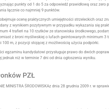
rzyznając punkty od 1 do 5 za odpowiedź prawidłową oraz zero
ia łącznie co najmniej 9 punktów.
 i obejmuje ocenę praktycznych umiejętności strzeleckich oraz
a zdany z wynikiem pozytywnym w przypadku wykazania się pra
nimum 4 trafień na 10 rzutków ze stanowiska środkowego, podan
tomiast z broni myśliwskiej o lufach gwintowanych minimum 3 t
 100 m, z pozycji stojącej z możliwością użycia podpórki.
ęści egzaminu kandydatowi przysługuje prawo do dwóch popra
 jednak niż w terminie 7 dni od dnia ogłoszenia wyniku.
złonków PZŁ
E MINISTRA ŚRODOWISKAz dnia 28 grudnia 2009 r. w sprawie 