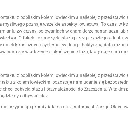
taktu z pobliskim kołem łowieckim a najlepiej z przedstawicie
a myśliwego poznaje wszelkie aspekty łowiectwa. To czas, w kt
armianiu zwierzyny, polowaniach w charakterze naganiacza lub o
iectwa. O fakcie rozpoczęcia stażu przez przyszłego adepta, 
e do elektronicznego systemu ewidencji. Faktyczną datą rozpo
awia nam zaświadczenie o ukończeniu stażu, który daje nam mo
taktu z pobliskim kołem łowieckim a najlepiej z przedstawicie
 kontaktu z kołem łowieckim, pozostaje nam udanie się bezpośr
ie chęci odbycia stażu i przynależności do Zrzeszenia. W tak
 będziemy odbywać staż.
 nie przyjmującą kandydata na staż, natomiast Zarząd Okręg